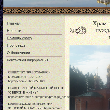
Храм 
Главная
нужд
Новости
Помощь храму
Проповедь
О благочинии
Контактная информация
ОБЩЕСТВО ПРАВОСЛАВНОЙ
МОЛОДЁЖИ Г.БАЛАШОВ
http://vk.com/club36053163
ПРАВОСЛАВНЫЙ КРИЗИСНЫЙ ЦЕНТР
"С ВЕРОЙ В ЖИЗНЬ"
https://pkzveralife.ru/templates/prestige_academy/images/s5_logo.png
БАЛАШОВСКИЙ ПОКРОВСКИЙ
ЖЕНСКИЙ МОНАСТЫРЬ bpjm.cercov.ru